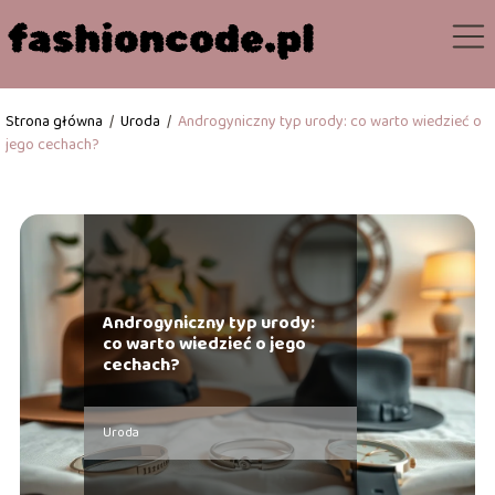
Strona główna
/
Uroda
/
Androgyniczny typ urody: co warto wiedzieć o
jego cechach?
Androgyniczny typ urody:
co warto wiedzieć o jego
cechach?
Uroda