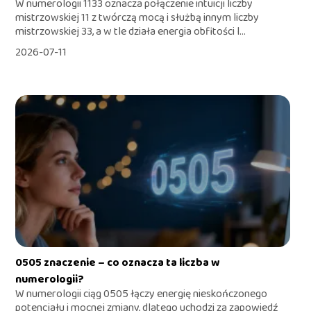
W numerologii 1133 oznacza połączenie intuicji liczby
mistrzowskiej 11 z twórczą mocą i służbą innym liczby
mistrzowskiej 33, a w tle działa energia obfitości l...
2026-07-11
0505 znaczenie – co oznacza ta liczba w
numerologii?
W numerologii ciąg 0505 łączy energię nieskończonego
potencjału i mocnej zmiany, dlatego uchodzi za zapowiedź