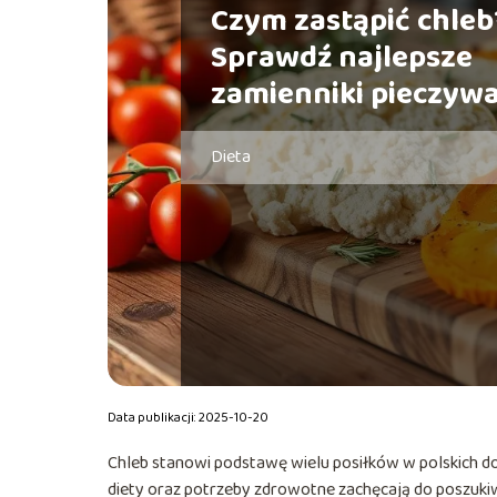
Czym zastąpić chleb
Sprawdź najlepsze
zamienniki pieczywa
Dieta
Data publikacji: 2025-10-20
Chleb stanowi podstawę wielu posiłków w polskich d
diety oraz potrzeby zdrowotne zachęcają do poszuki