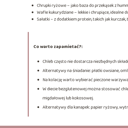
Chrupki ryżowe – jako baza do przekąsek z hu
Wafle kukurydziane – lekkie i chrupiące, idealne
Sałatki – z dodatkiem protein, takich jak kurczak
Co warto zapamietać?:
Chleb często nie dostarcza niezbędnych skła
Alternatywy na śniadanie: płatki owsiane, omle
Na kolację warto wybierać pieczone warzywa, 
W diecie bezglutenowej można stosować chleb 
migdałowej lub kokosowej.
Alternatywy dla kanapek: papier ryżowy, wytra