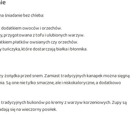
ie
na śniadanie bez chleba:
 z dodatkiem owoców i orzechów.
y, przygotowana z tofu i ulubionych warzyw.
tkiem płatków owsianych czy orzechów.
 tuńczyka, które dostarczają białka i błonnika.
iąży żołądka przed snem. Zamiast tradycyjnych kanapek można sięgną
ia. Są one nie tylko smaczne, ale i niskokaloryczne, a dodatkowo
d tradycyjnych bulionów po kremy z warzyw korzeniowych. Zupy są
nadają się na wieczorny posiłek.