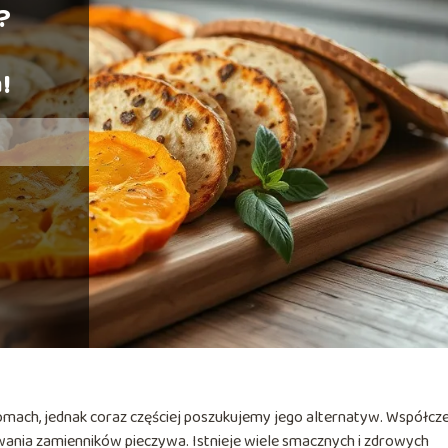
?
!
omach, jednak coraz częściej poszukujemy jego alternatyw. Współcz
wania zamienników pieczywa. Istnieje wiele smacznych i zdrowych