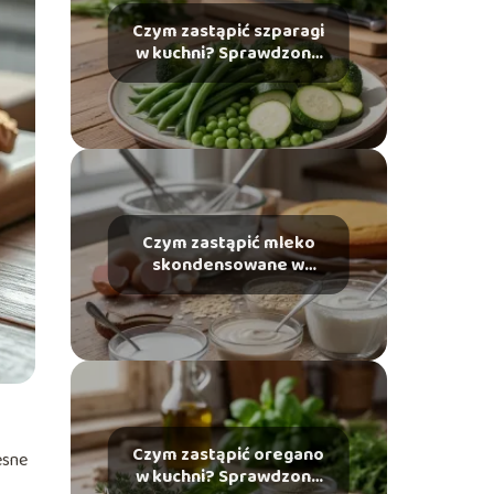
Czym zastąpić szparagi
w kuchni? Sprawdzone
propozycje
Czym zastąpić mleko
skondensowane w
deserach i wypiekach?
Czym zastąpić oregano
esne
w kuchni? Sprawdzone