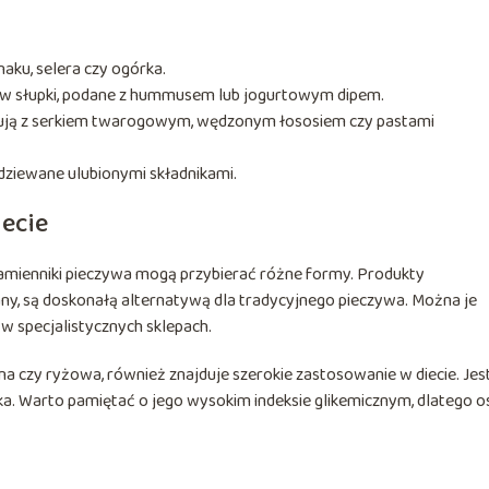
aku, selera czy ogórka.
w słupki, podane z hummusem lub jogurtowym dipem.
makują z serkiem twarogowym, wędzonym łososiem czy pastami
nadziewane ulubionymi składnikami.
ecie
amienniki pieczywa mogą przybierać różne formy. Produkty
any, są doskonałą alternatywą dla tradycyjnego pieczywa. Można je
 specjalistycznych sklepach.
na czy ryżowa, również znajduje szerokie zastosowanie w diecie. Jes
nnika. Warto pamiętać o jego wysokim indeksie glikemicznym, dlatego 