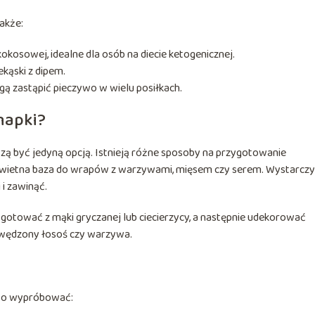
akże:
okosowej, idealne dla osób na diecie ketogenicznej.
kąski z dipem.
gą zastąpić pieczywo w wielu posiłkach.
napki?
szą być jedyną opcją. Istnieją różne sposoby na przygotowanie
świetna baza do wrapów z warzywami, mięsem czy serem. Wystarczy
 i zawinąć.
tować z mąki gryczanej lub ciecierzycy, a następnie udekorować
, wędzony łosoś czy warzywa.
rto wypróbować: