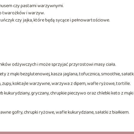
mmusem czy pastami warzywnymi.
 do twarożków i warzyw.
, tuńczyk czy jajka, które będą sycące i pełnowartościowe.
dników odżywczych i może sprzyjać przyrostowi masy ciała.
ty z mąki bezglutenowej, kasza jaglana, tofucznica, smoothie, sałatki
zupy, koktajle warzywne, warzywa z dipem, wafle ryżowe, tortille.
kukurydziany, gryczany, chrupkie pieczywo oraz chlebki keto z mąki
wne gofry, chrupki ryżowe, wafle kukurydziane, sałatki z białkiem.