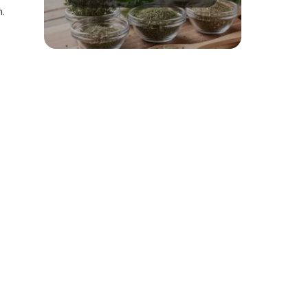
zamienniki
h.