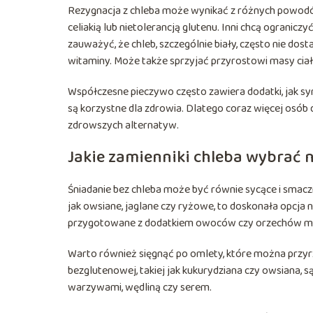
Rezygnacja z chleba może wynikać z różnych powodów
celiakią lub nietolerancją glutenu. Inni chcą ogran
zauważyć, że chleb, szczególnie biały, często nie dos
witaminy. Może także sprzyjać przyrostowi masy ciał
Współczesne pieczywo często zawiera dodatki, jak s
są korzystne dla zdrowia. Dlatego coraz więcej osób 
zdrowszych alternatyw.
Jakie zamienniki chleba wybrać 
Śniadanie bez chleba może być równie sycące i smaczn
jak owsiane, jaglane czy ryżowe, to doskonała opcja n
przygotowane z dodatkiem owoców czy orzechów mogą
Warto również sięgnąć po omlety, które można przyrz
bezglutenowej, takiej jak kukurydziana czy owsiana,
warzywami, wędliną czy serem.