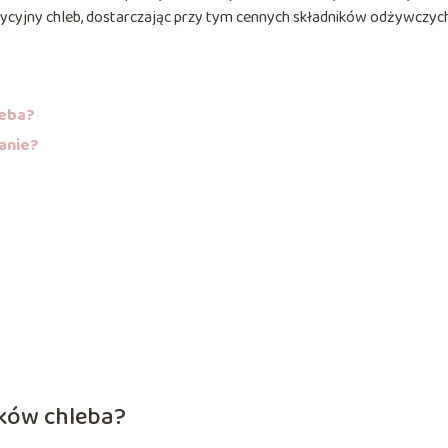
ycyjny chleb, dostarczając przy tym cennych składników odżywczyc
leba?
danie?
ków chleba?