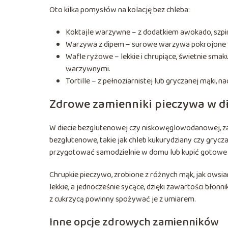
Oto kilka pomysłów na kolację bez chleba:
Koktajle warzywne – z dodatkiem awokado, szpin
Warzywa z dipem – surowe warzywa pokrojone 
Wafle ryżowe – lekkie i chrupiące, świetnie s
warzywnymi.
Tortille – z pełnoziarnistej lub gryczanej mąki, 
Zdrowe zamienniki pieczywa w di
W diecie bezglutenowej czy niskowęglowodanowej, z
bezglutenowe, takie jak chleb kukurydziany czy grycz
przygotować samodzielnie w domu lub kupić gotowe w
Chrupkie pieczywo, zrobione z różnych mąk, jak owsia
lekkie, a jednocześnie sycące, dzięki zawartości bło
z cukrzycą powinny spożywać je z umiarem.
Inne opcje zdrowych zamienników