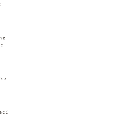
z
nie
ąc
kie
icić