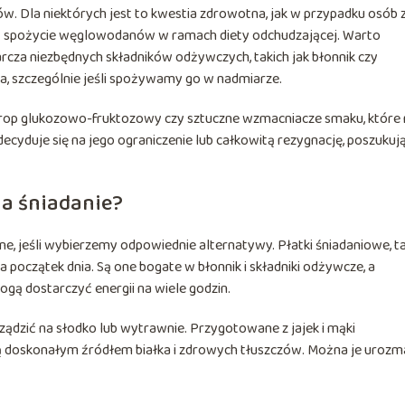
. Dla niektórych jest to kwestia zdrowotna, jak w przypadku osób 
iczyć spożycie węglowodanów w ramach diety odchudzającej. Warto
tarcza niezbędnych składników odżywczych, takich jak błonnik czy
a, szczególnie jeśli spożywamy go w nadmiarze.
yrop glukozowo-fruktozowy czy sztuczne wzmacniacze smaku, które 
decyduje się na jego ograniczenie lub całkowitą rezygnację, poszukuj
na śniadanie?
e, jeśli wybierzemy odpowiednie alternatywy. Płatki śniadaniowe, ta
a początek dnia. Są one bogate w błonnik i składniki odżywcze, a
 dostarczyć energii na wiele godzin.
ądzić na słodko lub wytrawnie. Przygotowane z jajek i mąki
 są doskonałym źródłem białka i zdrowych tłuszczów. Można je urozma