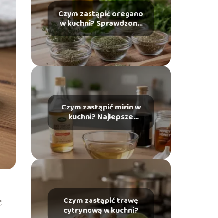
Czym zastąpić oregano
w kuchni? Sprawdzone
zamienniki
Czym zastąpić mirin w
kuchni? Najlepsze
zamienniki
Czym zastąpić trawę
ć
cytrynową w kuchni?