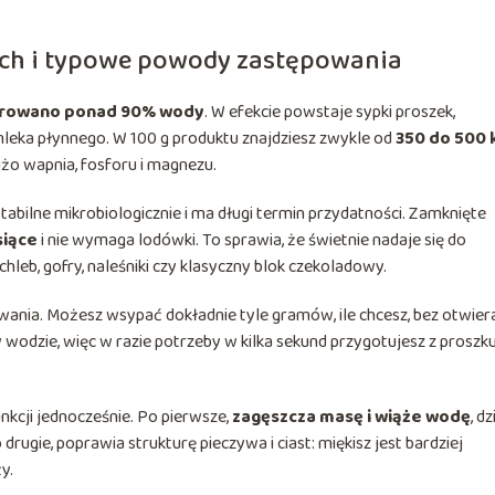
ach i typowe powody zastępowania
rowano ponad 90% wody
. W efekcie powstaje sypki proszek,
eka płynnego. W 100 g produktu znajdziesz zwykle od
350 do 500 
dużo wapnia, fosforu i magnezu.
tabilne mikrobiologicznie i ma długi termin przydatności. Zamknięte
siące
i nie wymaga lodówki. To sprawia, że świetnie nadaje się do
eb, gofry, naleśniki czy klasyczny blok czekoladowy.
ania. Możesz wsypać dokładnie tyle gramów, ile chcesz, bez otwier
 wodzie, więc w razie potrzeby w kilka sekund przygotujesz z proszk
nkcji jednocześnie. Po pierwsze,
zagęszcza masę i wiąże wodę
, dz
drugie, poprawia strukturę pieczywa i ciast: miękisz jest bardziej
y.