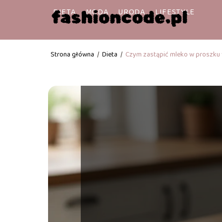
DIETA
MODA
URODA
LIFESTYLE
Strona główna
/
Dieta
/
Czym zastąpić mleko w proszku 