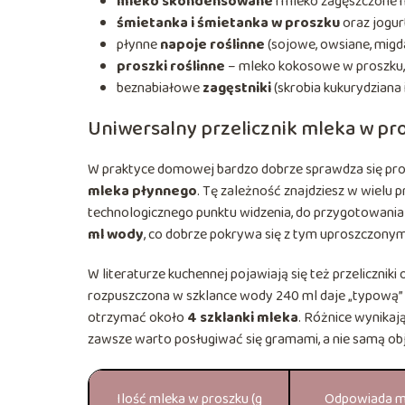
mleko skondensowane
i mleko zagęszczone n
śmietanka i śmietanka w proszku
oraz jogur
płynne
napoje roślinne
(sojowe, owsiane, migd
proszki roślinne
– mleko kokosowe w proszku,
beznabiałowe
zagęstniki
(skrobia kukurydziana
Uniwersalny przelicznik mleka w pr
W praktyce domowej bardzo dobrze sprawdza się pros
mleka płynnego
. Tę zależność znajdziesz w wielu p
technologicznego punktu widzenia, do przygotowania
ml wody
, co dobrze pokrywa się z tym uproszczonym
W literaturze kuchennej pojawiają się też przelicznik
rozpuszczona w szklance wody 240 ml daje „typową” s
otrzymać około
4 szklanki mleka
. Różnice wynikaj
zawsze warto posługiwać się gramami, a nie samą obj
Ilość mleka w proszku (g
Odpowiada m