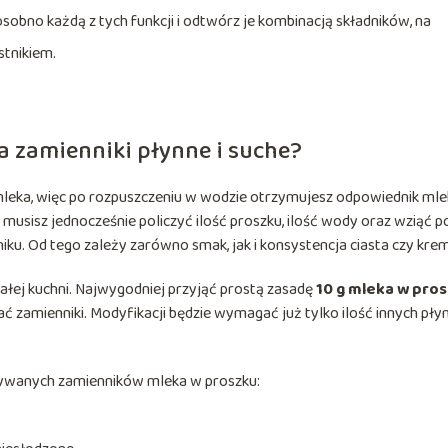
osobno każdą z tych funkcji i odtwórz je kombinacją składników, na
stnikiem.
a zamienniki płynne i suche?
leka, więc po rozpuszczeniu w wodzie otrzymujesz odpowiednik mle
musisz jednocześnie policzyć ilość proszku, ilość wody oraz wziąć p
ku. Od tego zależy zarówno smak, jak i konsystencja ciasta czy kre
ałej kuchni. Najwygodniej przyjąć prostą zasadę
10 g mleka w pro
ać zamienniki. Modyfikacji będzie wymagać już tylko ilość innych pł
używanych zamienników mleka w proszku: