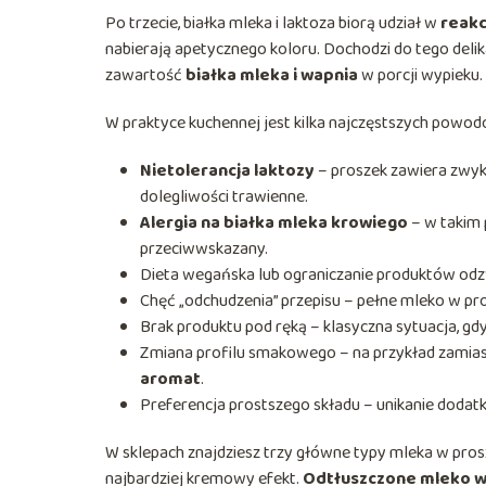
Po trzecie, białka mleka i laktoza biorą udział w
reakc
nabierają apetycznego koloru. Dochodzi do tego del
zawartość
białka mleka i wapnia
w porcji wypieku.
W praktyce kuchennej jest kilka najczęstszych powod
Nietolerancja laktozy
– proszek zawiera zwykl
dolegliwości trawienne.
Alergia na białka mleka krowiego
– w takim 
przeciwwskazany.
Dieta wegańska lub ograniczanie produktów od
Chęć „odchudzenia” przepisu – pełne mleko w prosz
Brak produktu pod ręką – klasyczna sytuacja, gdy
Zmiana profilu smakowego – na przykład zamias
aromat
.
Preferencja prostszego składu – unikanie dodat
W sklepach znajdziesz trzy główne typy mleka w pros
najbardziej kremowy efekt.
Odtłuszczone mleko w