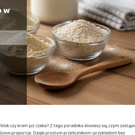
o w
 blok czy krem już czeka? Z tego poradnika dowiesz się, czym zastąpi
ściwe proporcje. Dzięki prostym przelicznikom i przykładom bez