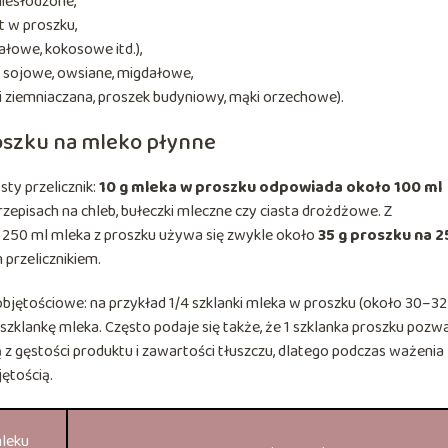
iesłodzone,
t w proszku,
ałowe, kokosowe itd.),
 sojowe, owsiane, migdałowe,
 i ziemniaczana, proszek budyniowy, mąki orzechowe).
oszku na mleko płynne
ty przelicznik:
10 g mleka w proszku odpowiada około 100 ml
rzepisach na chleb, bułeczki mleczne czy ciasta drożdżowe. Z
 250 ml mleka z proszku używa się zwykle około
35 g proszku na 2
 przelicznikiem.
i objętościowe: na przykład 1/4 szklanki mleka w proszku (około 30–32
zklankę mleka. Często podaje się także, że 1 szklanka proszku pozw
ą z gęstości produktu i zawartości tłuszczu, dlatego podczas ważenia
ętością.
leku