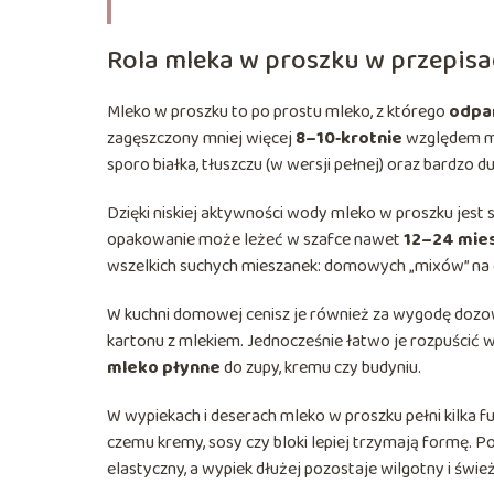
Rola mleka w proszku w przepis
Mleko w proszku to po prostu mleko, z którego
odpa
zagęszczony mniej więcej
8–10‑krotnie
względem ml
sporo białka, tłuszczu (w wersji pełnej) oraz bardzo 
Dzięki niskiej aktywności wody mleko w proszku jest s
opakowanie może leżeć w szafce nawet
12–24 mie
wszelkich suchych mieszanek: domowych „mixów” na chl
W kuchni domowej cenisz je również za wygodę dozow
kartonu z mlekiem. Jednocześnie łatwo je rozpuścić w
mleko płynne
do zupy, kremu czy budyniu.
W wypiekach i deserach mleko w proszku pełni kilka fu
czemu kremy, sosy czy bloki lepiej trzymają formę. Po 
elastyczny, a wypiek dłużej pozostaje wilgotny i śwież