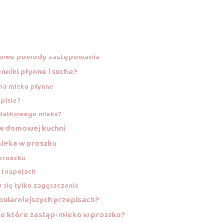
ypowe powody zastępowania
nniki płynne i suche?
 na mleko płynne
episie?
dodatkowego mleka?
 w domowej kuchni
mleka w proszku
 proszku
 i napojach
y się tylko zagęszczenie
pularniejszych przepisach?
e które zastąpi mleko w proszku?