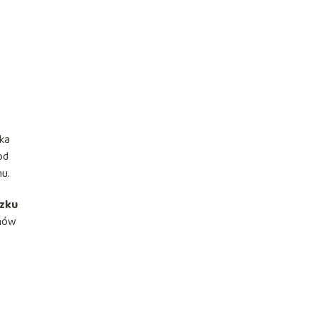
ka
od
mu.
szku
ynów