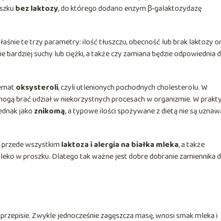
oszku
bez laktozy
, do którego dodano enzym β‑galaktozydazę
aśnie te trzy parametry: ilość tłuszczu, obecność lub brak laktozy o
e bardziej suchy lub ciężki, a także czy zamiana będzie odpowiednia d
temat
oksysteroli
, czyli utlenionych pochodnych cholesterolu. W
i mogą brać udział w niekorzystnych procesach w organizmie. W prakt
ednak jako
znikomą
, a typowe ilości spożywane z dietą nie są uzna
c przede wszystkim
laktoza i alergia na białka mleka
, a także
leko w proszku. Dlatego tak ważne jest dobre dobranie zamiennika 
 przepisie. Zwykle jednocześnie zagęszcza masę, wnosi smak mleka i