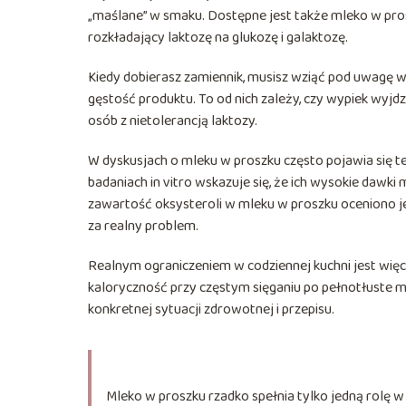
„maślane” w smaku. Dostępne jest także mleko w pr
rozkładający laktozę na glukozę i galaktozę.
Kiedy dobierasz zamiennik, musisz wziąć pod uwagę wł
gęstość produktu. To od nich zależy, czy wypiek wyjdzi
osób z nietolerancją laktozy.
W dyskusjach o mleku w proszku często pojawia się 
badaniach in vitro wskazuje się, że ich wysokie dawk
zawartość oksysteroli w mleku w proszku oceniono j
za realny problem.
Realnym ograniczeniem w codziennej kuchni jest wię
kaloryczność przy częstym sięganiu po pełnotłuste m
konkretnej sytuacji zdrowotnej i przepisu.
Mleko w proszku rzadko spełnia tylko jedną rolę w