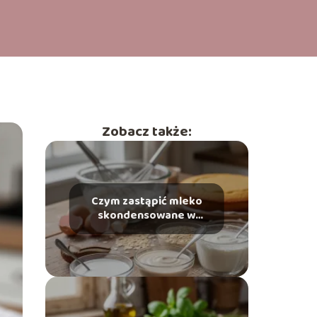
Zobacz także:
Czym zastąpić mleko
skondensowane w
deserach i wypiekach?