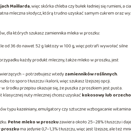
jach Maillarda
, więc skórka chleba czy bułek ładniej się rumieni, a ci
ikatna mleczna słodycz, którą trudno uzyskać samym cukrem oraz w
ów, dla których szukasz zamiennika mleka w proszku:
e od 36 do nawet 52 g laktozy w 100 g, więc potrafi wywołać silne
przypadku każdy produkt mleczny, także mleko w proszku, jest
zwierzęcych – potrzebujesz wtedy
zamienników roślinnych
.
ku to sporo tłuszczu i kalorii, więc szukasz lżejszej opcji.
 w środku przepisu okazuje się, że puszka z proszkiem jest pusta.
t klasycznej nuty mlecznej chcesz uzyskać
kokosowy lub orzech
ków typu kazeiniany, emulgatory czy sztuczne wzbogacanie witamina
zku.
Pełne mleko w proszku
zawiera około 25–28% tłuszczu i daj
 proszku
ma jedynie 0,7–1,3% tłuszczu, więc jest lżejsze, ale też mni