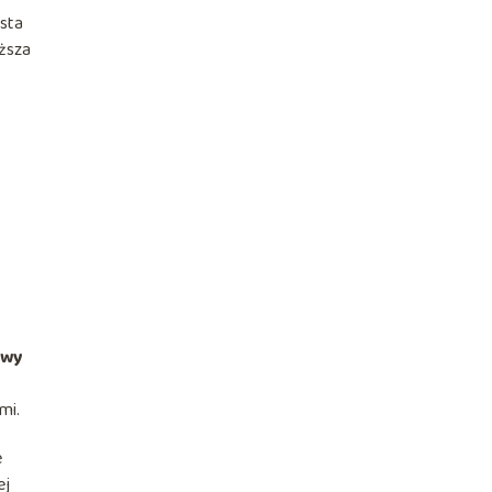
asta
yższa
owy
mi.
e
ej