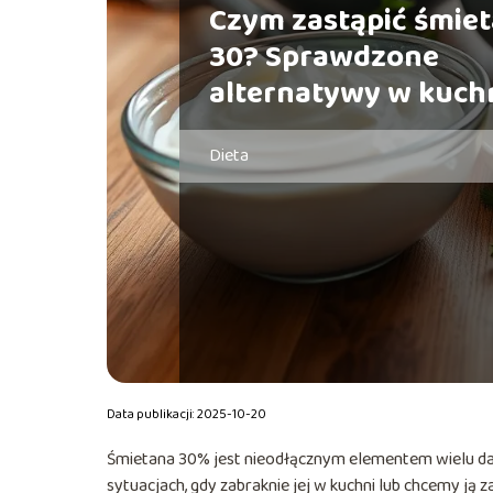
Czym zastąpić śmie
30? Sprawdzone
alternatywy w kuch
Dieta
Data publikacji: 2025-10-20
Śmietana 30% jest nieodłącznym elementem wielu dań
sytuacjach, gdy zabraknie jej w kuchni lub chcemy ją