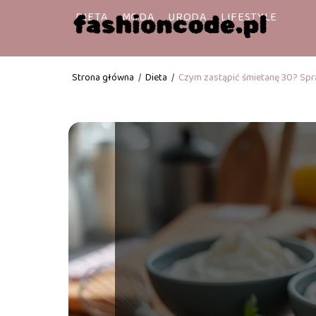
DIETA
MODA
URODA
LIFESTYLE
Strona główna
/
Dieta
/
Czym zastąpić śmietanę 30? Spr