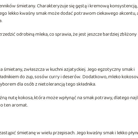
ienników śmietany. Charakteryzuje się gęstą i kremową konsystencją,
. Jego lekko kwaśny smak może dodać potrawom ciekawego akcentu, 
a.
edzić odrobiną mleka, co sprawia, że jest jeszcze bardziej zbliżony
 śmietany, zwłaszcza w kuchni azjatyckiej. Jego egzotyczny smak i
kładnikiem do zup, sosów curry i deserów. Dodatkowo, mleko kokos
wyborem dla osób z nietolerancją tego składnika.
ną nutę kokosa, która może wpłynąć na smak potrawy, dlatego najl
o ten aromat.
zastąpić śmietanę w wielu przepisach. Jego kwaśny smak i lekko pły