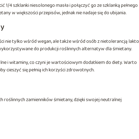
 1/4 szklanki niesolonego masła i połączyć go ze szklanką pełnego
any w większości przepisów, jednak nie nadaje się do ubijania.
ny
i nie tylko wśród wegan, ale także wśród osób z nietolerancją lakto
 wykorzystywane do produkcji roślinnych alternatyw dla śmietany.
lne i witaminy, co czyni je wartościowym dodatkiem do diety. Warto
by cieszyć się pełnią ich korzyści zdrowotnych.
h roślinnych zamienników śmietany, dzięki swojej neutralnej