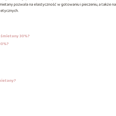
mietany pozwala na elastyczność w gotowaniu i pieczeniu, a także na
tetycznych.
a śmietany 30%?
 30%?
mietany?