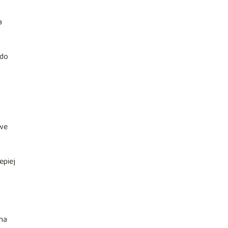
a
 do
owe
epiej
nna