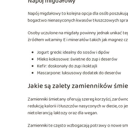
Napój migdałowy
Napój migdałowy to kolejna opcja dla osób poszukują
bogactwo nienasyconych kwasów tłuszczowych sprawia
Osoby uczulone na migdały powinny jednak unikać teg
źródłem witaminy E i minerałów takich jak magnez cz
Jogurt grecki: idealny do sosów i dipów
Mleko kokosowe: świetne do zup i deserów
Kefir: doskonały do zup i koktajli
Mascarpone: luksusowy dodatek do deserów
Jakie są zalety zamienników śmi
Zamienniki śmietany oferują szereg korzyści, zarówno 
redukcję kalorii i tłuszczów nasyconych w diecie, co je
nietolerancją laktozy oraz dla wegan.
Zamienniki te często wzbogacają potrawy o nowe sm