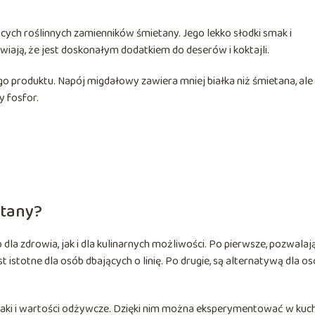
cych roślinnych zamienników śmietany. Jego lekko słodki smak i
ją, że jest doskonałym dodatkiem do deserów i koktajli.
o produktu. Napój migdałowy zawiera mniej białka niż śmietana, ale 
y fosfor.
etany?
dla zdrowia, jak i dla kulinarnych możliwości. Po pierwsze, pozwalaj
st istotne dla osób dbających o linię. Po drugie, są alternatywą dla os
aki i wartości odżywcze. Dzięki nim można eksperymentować w kuch