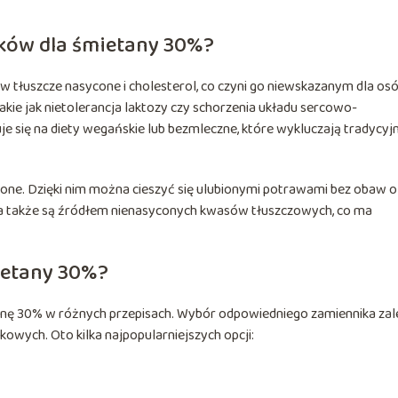
ków dla śmietany 30%?
 tłuszcze nasycone i cholesterol, co czyni go niewskazanym dla os
akie jak nietolerancja laktozy czy schorzenia układu sercowo-
 się na diety wegańskie lub bezmleczne, które wykluczają tradycyj
ione. Dzięki nim można cieszyć się ulubionymi potrawami bez obaw o
ii, a także są źródłem nienasyconych kwasów tłuszczowych, co ma
mietany 30%?
tanę 30% w różnych przepisach. Wybór odpowiedniego zamiennika za
kowych. Oto kilka najpopularniejszych opcji: