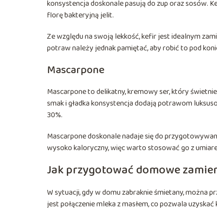
konsystencja doskonale pasują do zup oraz sosów. Ke
florę bakteryjną jelit.
Ze względu na swoją lekkość, kefir jest idealnym zam
potraw należy jednak pamiętać, aby robić to pod koni
Mascarpone
Mascarpone to delikatny, kremowy ser, który świetnie
smak i gładka konsystencja dodają potrawom luksuso
30%.
Mascarpone doskonale nadaje się do przygotowywania
wysoko kaloryczny, więc warto stosować go z umiar
Jak przygotować domowe zamien
W sytuacji, gdy w domu zabraknie śmietany, można p
jest połączenie mleka z masłem, co pozwala uzyskać 