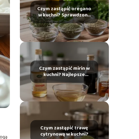
Czym zastąpić oregano
w kuchni? Sprawdzone
zamienniki
Czym zastąpić mirin w
kuchni? Najlepsze
zamienniki
Czym zastąpić trawę
cytrynową w kuchni?
mogą