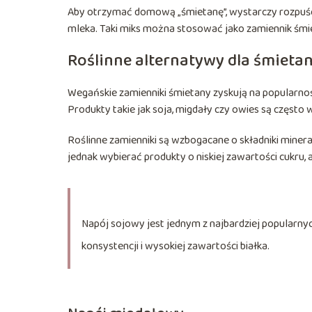
Aby otrzymać domową „śmietanę”, wystarczy rozpuścić
mleka. Taki miks można stosować jako zamiennik śmiet
Roślinne alternatywy dla śmieta
Wegańskie zamienniki śmietany zyskują na popularnośc
Produkty takie jak soja, migdały czy owies są często
Roślinne zamienniki są wzbogacane o składniki minera
jednak wybierać produkty o niskiej zawartości cukru, a
Napój sojowy jest jednym z najbardziej popularnyc
konsystencji i wysokiej zawartości białka.