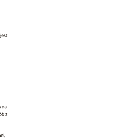
jest
ą na
ób z
ni,