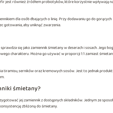
fir jest również źródłem probiotyków, które korzystnie wpływają n
iennikiem dla osób dbających o linię. Przy dodawaniu go do gorących
ec gotowania, aby uniknąć zwarzenia.
 sprawdza się jako zamiennik śmietany w deserach i sosach. Jego bo
wego charakteru. Można go używać w proporcji 1:1 zamiast śmietan
 tiramisu, serników oraz kremowych sosów. Jest to jednak produkt
em.
niki śmietany?
rzygotować jej zamiennik z dostępnych składników. Jednym ze spos
konsystencję zbliżoną do śmietany.