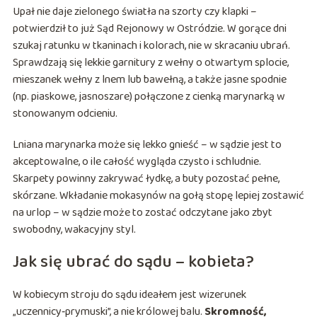
Upał nie daje zielonego światła na szorty czy klapki –
potwierdził to już Sąd Rejonowy w Ostródzie. W gorące dni
szukaj ratunku w tkaninach i kolorach, nie w skracaniu ubrań.
Sprawdzają się lekkie garnitury z wełny o otwartym splocie,
mieszanek wełny z lnem lub bawełną, a także jasne spodnie
(np. piaskowe, jasnoszare) połączone z cienką marynarką w
stonowanym odcieniu.
Lniana marynarka może się lekko gnieść – w sądzie jest to
akceptowalne, o ile całość wygląda czysto i schludnie.
Skarpety powinny zakrywać łydkę, a buty pozostać pełne,
skórzane. Wkładanie mokasynów na gołą stopę lepiej zostawić
na urlop – w sądzie może to zostać odczytane jako zbyt
swobodny, wakacyjny styl.
Jak się ubrać do sądu – kobieta?
W kobiecym stroju do sądu ideałem jest wizerunek
„uczennicy‑prymuski”, a nie królowej balu.
Skromność,