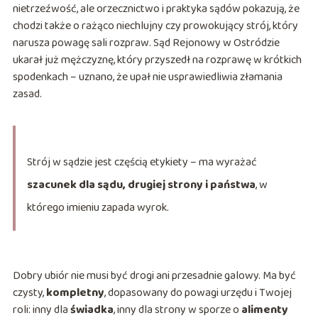
nietrzeźwość, ale orzecznictwo i praktyka sądów pokazują, że
chodzi także o rażąco niechlujny czy prowokujący strój, który
narusza powagę sali rozpraw. Sąd Rejonowy w Ostródzie
ukarał już mężczyznę, który przyszedł na rozprawę w krótkich
spodenkach – uznano, że upał nie usprawiedliwia złamania
zasad.
Strój w sądzie jest częścią etykiety – ma wyrażać
szacunek dla sądu, drugiej strony i państwa
, w
którego imieniu zapada wyrok.
Dobry ubiór nie musi być drogi ani przesadnie galowy. Ma być
czysty,
kompletny
, dopasowany do powagi urzędu i Twojej
roli: inny dla
świadka
, inny dla strony w sporze o
alimenty