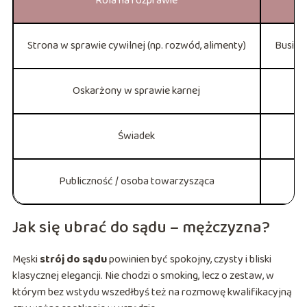
Rola na rozprawie
Strona w sprawie cywilnej (np. rozwód, alimenty)
Busine
Oskarżony w sprawie karnej
Świadek
Publiczność / osoba towarzysząca
Jak się ubrać do sądu – mężczyzna?
Męski
strój do sądu
powinien być spokojny, czysty i bliski
klasycznej elegancji. Nie chodzi o smoking, lecz o zestaw, w
którym bez wstydu wszedłbyś też na rozmowę kwalifikacyjną