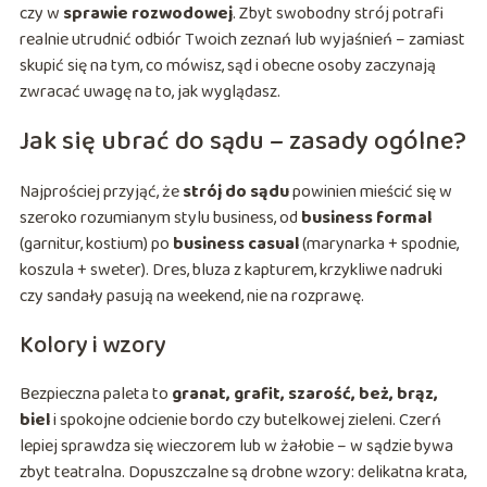
czy w
sprawie rozwodowej
. Zbyt swobodny strój potrafi
realnie utrudnić odbiór Twoich zeznań lub wyjaśnień – zamiast
skupić się na tym, co mówisz, sąd i obecne osoby zaczynają
zwracać uwagę na to, jak wyglądasz.
Jak się ubrać do sądu – zasady ogólne?
Najprościej przyjąć, że
strój do sądu
powinien mieścić się w
szeroko rozumianym stylu business, od
business formal
(garnitur, kostium) po
business casual
(marynarka + spodnie,
koszula + sweter). Dres, bluza z kapturem, krzykliwe nadruki
czy sandały pasują na weekend, nie na rozprawę.
Kolory i wzory
Bezpieczna paleta to
granat, grafit, szarość, beż, brąz,
biel
i spokojne odcienie bordo czy butelkowej zieleni. Czerń
lepiej sprawdza się wieczorem lub w żałobie – w sądzie bywa
zbyt teatralna. Dopuszczalne są drobne wzory: delikatna krata,