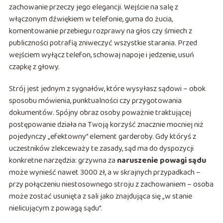
zachowanie przeczy jego elegancji. Wejście na salę z
włączonym dźwiękiem w telefonie, guma do żucia,
komentowanie przebiegu rozprawy na głos czy śmiech z
publiczności potrafią zniweczyć wszystkie starania. Przed
wejściem wyłącz telefon, schowaj napoje i jedzenie, usuń
czapkę z głowy.
Strój jest jednym z sygnałów, które wysyłasz sądowi – obok
sposobu mówienia, punktualności czy przygotowania
dokumentów. Spójny obraz osoby poważnie traktującej
postępowanie działa na Twoją korzyść znacznie mocniej niż
pojedynczy „efektowny” element garderoby. Gdy któryś z
uczestników zlekceważy te zasady, sąd ma do dyspozycji
konkretne narzędzia: grzywna za
naruszenie powagi sądu
może wynieść nawet 3000 zł, a w skrajnych przypadkach –
przy połączeniu niestosownego stroju z zachowaniem – osoba
może zostać usunięta z sali jako znajdująca się „w stanie
nielicującym z powagą sądu”.