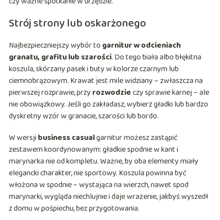
czy ważne spotkanie w urzędzie.
Strój strony lub oskarżonego
Najbezpieczniejszy wybór to
garnitur w odcieniach
granatu, grafitu lub szarości
. Do tego biała albo błękitna
koszula, skórzany pasek i buty w kolorze czarnym lub
ciemnobrązowym. Krawat jest mile widziany – zwłaszcza na
pierwszej rozprawie, przy
rozwodzie
czy sprawie karnej – ale
nie obowiązkowy. Jeśli go zakładasz, wybierz gładki lub bardzo
dyskretny wzór w granacie, szarości lub bordo.
W wersji
business casual
garnitur możesz zastąpić
zestawem koordynowanym: gładkie spodnie w kant i
marynarka nie od kompletu. Ważne, by oba elementy miały
elegancki charakter, nie sportowy. Koszula powinna być
włożona w spodnie – wystająca na wierzch, nawet spod
marynarki, wygląda niechlujnie i daje wrażenie, jakbyś wyszedł
z domu w pośpiechu, bez przygotowania.