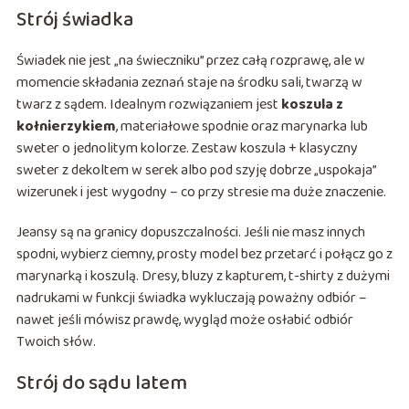
Strój świadka
Świadek nie jest „na świeczniku” przez całą rozprawę, ale w
momencie składania zeznań staje na środku sali, twarzą w
twarz z sądem. Idealnym rozwiązaniem jest
koszula z
kołnierzykiem
, materiałowe spodnie oraz marynarka lub
sweter o jednolitym kolorze. Zestaw koszula + klasyczny
sweter z dekoltem w serek albo pod szyję dobrze „uspokaja”
wizerunek i jest wygodny – co przy stresie ma duże znaczenie.
Jeansy są na granicy dopuszczalności. Jeśli nie masz innych
spodni, wybierz ciemny, prosty model bez przetarć i połącz go z
marynarką i koszulą. Dresy, bluzy z kapturem, t-shirty z dużymi
nadrukami w funkcji świadka wykluczają poważny odbiór –
nawet jeśli mówisz prawdę, wygląd może osłabić odbiór
Twoich słów.
Strój do sądu latem