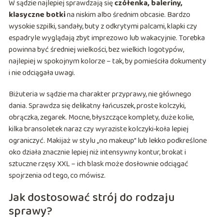
W sądzie najlepiej sprawdzają się
czółenka, baleriny,
klasyczne botki
na niskim albo średnim obcasie. Bardzo
wysokie szpilki, sandały, buty z odkrytymi palcami, klapki czy
espadryle wyglądają zbyt imprezowo lub wakacyjnie. Torebka
powinna być średniej wielkości, bez wielkich logotypów,
najlepiej w spokojnym kolorze – tak, by pomieściła dokumenty
i nie odciągała uwagi.
Biżuteria w sądzie ma charakter przyprawy, nie głównego
dania. Sprawdza się delikatny łańcuszek, proste kolczyki,
obrączka, zegarek. Mocne, błyszczące komplety, duże kolie,
kilka bransoletek naraz czy wyraziste kolczyki‑koła lepiej
ograniczyć. Makijaż w stylu „no makeup” lub lekko podkreślone
oko działa znacznie lepiej niż intensywny kontur, brokat i
sztuczne rzęsy XXL – ich blask może dosłownie odciągać
spojrzenia od tego, co mówisz.
Jak dostosować strój do rodzaju
sprawy?