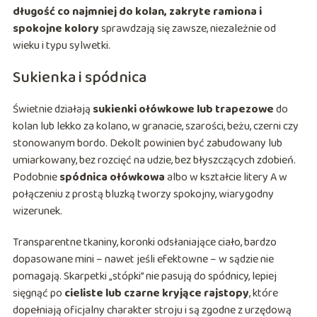
długość co najmniej do kolan, zakryte ramiona i
spokojne kolory
sprawdzają się zawsze, niezależnie od
wieku i typu sylwetki.
Sukienka i spódnica
Świetnie działają
sukienki ołówkowe lub trapezowe
do
kolan lub lekko za kolano, w granacie, szarości, beżu, czerni czy
stonowanym bordo. Dekolt powinien być zabudowany lub
umiarkowany, bez rozcięć na udzie, bez błyszczących zdobień.
Podobnie
spódnica ołówkowa
albo w kształcie litery A w
połączeniu z prostą bluzką tworzy spokojny, wiarygodny
wizerunek.
Transparentne tkaniny, koronki odsłaniające ciało, bardzo
dopasowane mini – nawet jeśli efektowne – w sądzie nie
pomagają. Skarpetki „stópki” nie pasują do spódnicy, lepiej
sięgnąć po
cieliste lub czarne kryjące rajstopy
, które
dopełniają oficjalny charakter stroju i są zgodne z urzędową