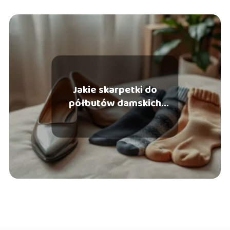
Jakie skarpetki do
półbutów damskich
wybrać? Oto nasze
porady!