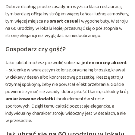
Dobrze działają proste zasady: im wyższa klasa restauracji,
tym bardziej oficjalny strój; im więcej tańca i luźnej atmosfery,
tym więcej miejsca na
smart casual
i wygodne buty. W stroju
na 60 urodziny w lokalu lepiej przesunąć się o pół stopnia w
stronę elegancji niż wyglądać na niedoubranego.
Gospodarz czy gość?
Jako jubilat możesz pozwolić sobie na
jeden mocny akcent
– sukienkę w wyrazistym kolorze, oryginalną broszkę, krawat
w ciekawy deseń albo kontrastową poszetkę. Resztę stroju
trzymaj spokojną, żeby nie powstał efekt przebrania. Goście
powinni trzymać się zasady: dobra jakość tkanin, schludny krój,
umiarkowane dodatki
i brak elementów stricte
sportowych. Dzięki temu całość pozostaje elegancka, a
indywidualny charakter stroju widoczny jest w detalach, a nie
w przesadzie.
Jak ubrać się na 60 urodziny w lokalu