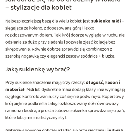
– stylizacje dla kobiet
Najbezpieczniejszą bazą dla wielu kobiet jest
sukienka midi
–
sięgająca za kolano, z dopasowaną górą i lekko
rozkloszowanym dołem. Taki krój dobrze wygląda w ruchu, nie
odsłania za dużo przy siadaniu i pozwala zjeść kolację bez
skrępowania. Równie dobrze sprawdzi się kombinezon z
szeroką nogawką czy elegancki zestaw spódnica + bluzka.
Jaką sukienkę wybrać?
Przy sukience znaczenie mają trzy rzeczy:
długość, fason i
materiał
. Midi lub dyskretne maxi dodają klasy i nie wymagają
ciągłego kontrolowania, czy coś się nie podwinęło. Kopertowy
krój pięknie podkreśla talię, rozkloszowany dół równoważy
ramiona i biodra, a prosta tubowa sukienka sprawdza się u pań,
które lubią minimalistyczny styl.
Materiały powinny dobrze układać się przy siedzeniu:
jedwab,