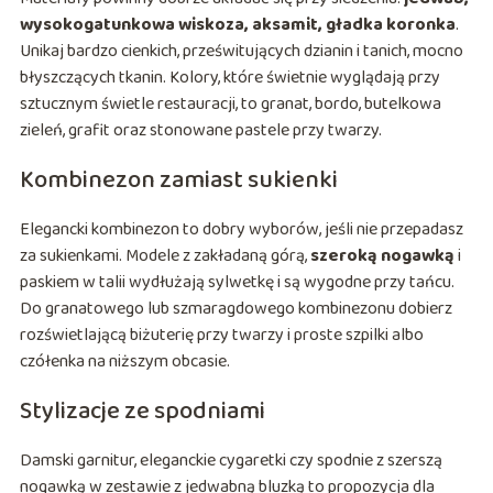
wysokogatunkowa wiskoza, aksamit, gładka koronka
.
Unikaj bardzo cienkich, prześwitujących dzianin i tanich, mocno
błyszczących tkanin. Kolory, które świetnie wyglądają przy
sztucznym świetle restauracji, to granat, bordo, butelkowa
zieleń, grafit oraz stonowane pastele przy twarzy.
Kombinezon zamiast sukienki
Elegancki kombinezon to dobry wyborów, jeśli nie przepadasz
za sukienkami. Modele z zakładaną górą,
szeroką nogawką
i
paskiem w talii wydłużają sylwetkę i są wygodne przy tańcu.
Do granatowego lub szmaragdowego kombinezonu dobierz
rozświetlającą biżuterię przy twarzy i proste szpilki albo
czółenka na niższym obcasie.
Stylizacje ze spodniami
Damski garnitur, eleganckie cygaretki czy spodnie z szerszą
nogawką w zestawie z jedwabną bluzką to propozycja dla