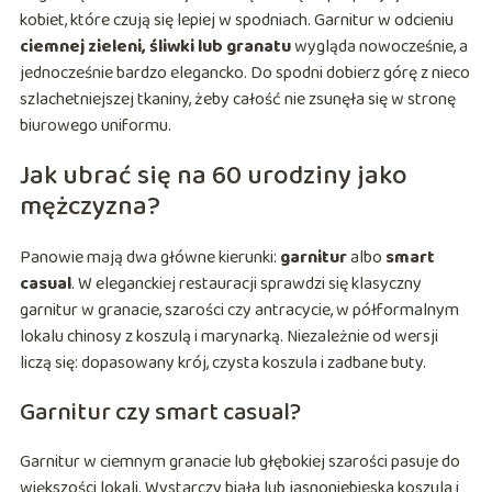
kobiet, które czują się lepiej w spodniach. Garnitur w odcieniu
ciemnej zieleni, śliwki lub granatu
wygląda nowocześnie, a
jednocześnie bardzo elegancko. Do spodni dobierz górę z nieco
szlachetniejszej tkaniny, żeby całość nie zsunęła się w stronę
biurowego uniformu.
Jak ubrać się na 60 urodziny jako
mężczyzna?
Panowie mają dwa główne kierunki:
garnitur
albo
smart
casual
. W eleganckiej restauracji sprawdzi się klasyczny
garnitur w granacie, szarości czy antracycie, w półformalnym
lokalu chinosy z koszulą i marynarką. Niezależnie od wersji
liczą się: dopasowany krój, czysta koszula i zadbane buty.
Garnitur czy smart casual?
Garnitur w ciemnym granacie lub głębokiej szarości pasuje do
większości lokali. Wystarczy biała lub jasnoniebieska koszula i