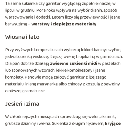
Ta sama sukienka czy garnitur wyglądają zupełnie inaczej w
lipcu i w grudniu. Pora roku wpływa na wybór tkanin, sposób
warstwowania i dodatki. Latem liczy się przewiewność i jasne
barwy, zimą –
warstwy i cieplejsze materiały
.
Wiosna i lato
Przy wyższych temperaturach wybieraj lekkie tkaniny: szyfon,
jedwab, cienką wiskozę, lżejszą wełnę tropikalną w garniturach.
Dla pań dobrze działają
zwiewne sukienki midi
w pastelach
lub stonowanych wzorach, lekkie kombinezony i jasne
komplety. Panowie mogą założyć garnitur z lżejszego
materiału, lnianą marynarkę albo chinosy z koszulą z bawełny
o niższej gramaturze.
Jesień i zima
W chłodniejszych miesiącach sprawdzają się welur, aksamit,
grubsze dzianiny i wełna. Sukienka z długim rękawem,
kryjące