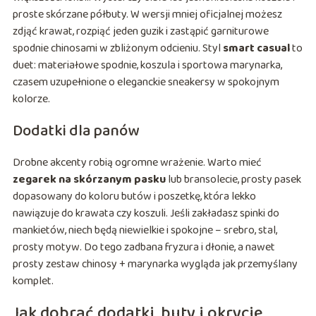
proste skórzane półbuty. W wersji mniej oficjalnej możesz
zdjąć krawat, rozpiąć jeden guzik i zastąpić garniturowe
spodnie chinosami w zbliżonym odcieniu. Styl
smart casual
to
duet: materiałowe spodnie, koszula i sportowa marynarka,
czasem uzupełnione o eleganckie sneakersy w spokojnym
kolorze.
Dodatki dla panów
Drobne akcenty robią ogromne wrażenie. Warto mieć
zegarek na skórzanym pasku
lub bransolecie, prosty pasek
dopasowany do koloru butów i poszetkę, która lekko
nawiązuje do krawata czy koszuli. Jeśli zakładasz spinki do
mankietów, niech będą niewielkie i spokojne – srebro, stal,
prosty motyw. Do tego zadbana fryzura i dłonie, a nawet
prosty zestaw chinosy + marynarka wygląda jak przemyślany
komplet.
Jak dobrać dodatki, buty i okrycie