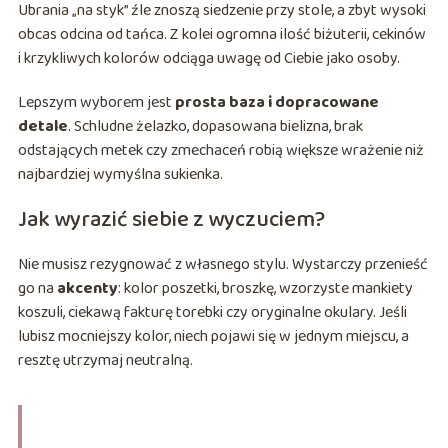
Ubrania „na styk” źle znoszą siedzenie przy stole, a zbyt wysoki
obcas odcina od tańca. Z kolei ogromna ilość biżuterii, cekinów
i krzykliwych kolorów odciąga uwagę od Ciebie jako osoby.
Lepszym wyborem jest
prosta baza i dopracowane
detale
. Schludne żelazko, dopasowana bielizna, brak
odstających metek czy zmechaceń robią większe wrażenie niż
najbardziej wymyślna sukienka.
Jak wyrazić siebie z wyczuciem?
Nie musisz rezygnować z własnego stylu. Wystarczy przenieść
go na
akcenty
: kolor poszetki, broszkę, wzorzyste mankiety
koszuli, ciekawą fakturę torebki czy oryginalne okulary. Jeśli
lubisz mocniejszy kolor, niech pojawi się w jednym miejscu, a
resztę utrzymaj neutralną.