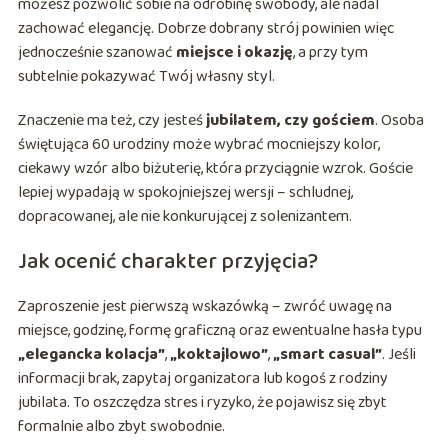
możesz pozwolić sobie na odrobinę swobody, ale nadal
zachować elegancję. Dobrze dobrany strój powinien więc
jednocześnie szanować
miejsce i okazję
, a przy tym
subtelnie pokazywać Twój własny styl.
Znaczenie ma też, czy jesteś
jubilatem, czy gościem
. Osoba
świętująca 60 urodziny może wybrać mocniejszy kolor,
ciekawy wzór albo biżuterię, która przyciągnie wzrok. Goście
lepiej wypadają w spokojniejszej wersji – schludnej,
dopracowanej, ale nie konkurującej z solenizantem.
Jak ocenić charakter przyjęcia?
Zaproszenie jest pierwszą wskazówką – zwróć uwagę na
miejsce, godzinę, formę graficzną oraz ewentualne hasła typu
„elegancka kolacja”
,
„koktajlowo”
,
„smart casual”
. Jeśli
informacji brak, zapytaj organizatora lub kogoś z rodziny
jubilata. To oszczędza stres i ryzyko, że pojawisz się zbyt
formalnie albo zbyt swobodnie.