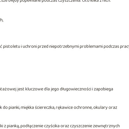
sze błędy popełniane podczas czyszczenia. Oto kilka z nich:
h,
 pistoletu i uchroni przed niepotrzebnymi problemami podczas prac
tażowej jest kluczowe dla jego długowieczności i zapobiega
k do pianki, miękka ściereczka, rękawice ochronne, okulary oraz
i z pianką, podłączenie czyścika oraz czyszczenie zewnętrznych