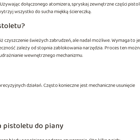
 Używając dołączonego atomizera, spryskaj zewnętrzne części pisto
e wytrzyj wszystko do sucha miękką ściereczką.
stoletu?
e niż czyszczenie świeżych zabrudzeń, ale nadal możliwe. Wymaga to j
czność zależy od stopnia zablokowania narzędzia. Proces ten możn
z udrażnianie wewnętrznego mechanizmu.
 precyzyjnych działań. Często konieczne jest mechaniczne usunięcie
 pistoletu do piany