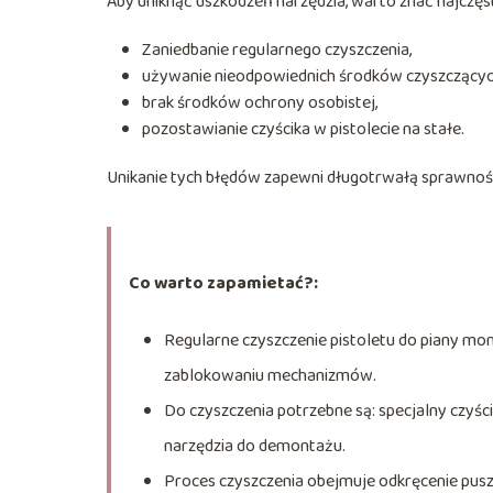
Aby uniknąć uszkodzeń narzędzia, warto znać najczęst
Zaniedbanie regularnego czyszczenia,
używanie nieodpowiednich środków czyszczącyc
brak środków ochrony osobistej,
pozostawianie czyścika w pistolecie na stałe.
Unikanie tych błędów zapewni długotrwałą sprawność
Co warto zapamietać?:
Regularne czyszczenie pistoletu do piany mon
zablokowaniu mechanizmów.
Do czyszczenia potrzebne są: specjalny czyści
narzędzia do demontażu.
Proces czyszczenia obejmuje odkręcenie puszk