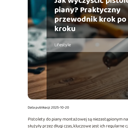
Jak wyczyścić pistol
piany? Praktyczny
przewodnik krok po
kroku
Lifestyle
Data publikacji: 2025-10-20
Pistolety do piany montażowej są niezastąpionym n
służyły przez długi czas, kluczowe jest ich regularn