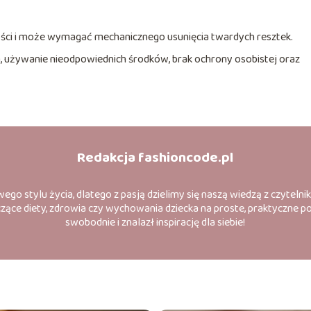
ości i może wymagać mechanicznego usunięcia twardych resztek.
a, używanie nieodpowiednich środków, brak ochrony osobistej oraz
Redakcja fashioncode.pl
go stylu życia, dlatego z pasją dzielimy się naszą wiedzą z czyteln
zące diety, zdrowia czy wychowania dziecka na proste, praktyczne por
swobodnie i znalazł inspirację dla siebie!