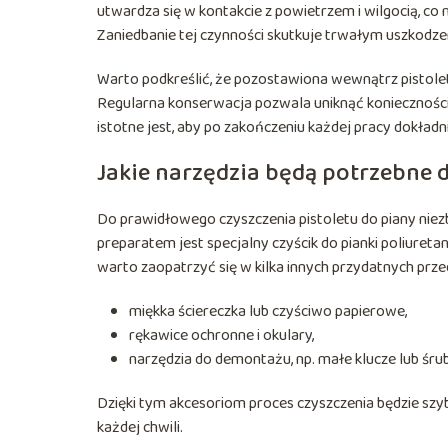
utwardza się w kontakcie z powietrzem i wilgocią,
Zaniedbanie tej czynności skutkuje trwałym uszkodze
Warto podkreślić, że pozostawiona wewnątrz pistol
Regularna konserwacja pozwala uniknąć konieczności
istotne jest, aby po zakończeniu każdej pracy dokładni
Jakie narzędzia będą potrzebne 
Do prawidłowego czyszczenia pistoletu do piany nie
preparatem jest specjalny czyścik do pianki poliuret
warto zaopatrzyć się w kilka innych przydatnych prz
miękka ściereczka lub czyściwo papierowe,
rękawice ochronne i okulary,
narzędzia do demontażu, np. małe klucze lub śru
Dzięki tym akcesoriom proces czyszczenia będzie szy
każdej chwili.