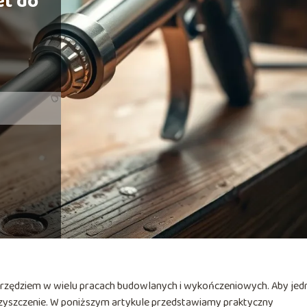
et do
arzędziem w wielu pracach budowlanych i wykończeniowych. Aby jed
e czyszczenie. W poniższym artykule przedstawiamy praktyczny