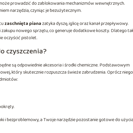
 co może prowadzić do zablokowania mechanizmów wewnętrznych.
niem narzędzia, czyniąc je bezużytecznym.
etu
zaschnięta piana
zatyka dyszę, iglicę oraz kanał przepływowy.
 zakupu nowego sprzętu, co generuje dodatkowe koszty. Dlatego ta
e oczyścić pistolet.
do czyszczenia?
zbędne są odpowiednie akcesoria i środki chemiczne. Podstawowym
anowej, który skutecznie rozpuszcza świeże zabrudzenia. Oprócz niego
edmiotów:
bokręty.
bki i bezproblemowy, a Twoje narzędzie pozostanie gotowe do użyci