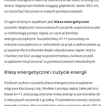
modele dostępne u takich producentów jak Beko, Grundig czy
Amica. Najpłytsze modele osiągają głębokość około 49,5 cm,
co może być kluczowe w małych pomieszczeniach.
Drugim istotnym aspektem jest
klasa energetyczna
suszarki. Większość nowoczesnych suszarek wyposażona jest
w technologię pompy ciepła, co czyni je bardziej
energooszczędnymi. Suszarki klasy A+++ pozwalają na
znaczne oszczędności w rachunkach za prąd, a jednocześnie są
przyjazne dla środowiska dzięki odzyskiwaniu ciepła. Warto
również zwrócić uwagę na poziom hałasu, zwłaszcza jeśli
urządzenie ma pracować w pomieszczeniach mieszkalnych.
Klasy energetyczne i zużycie energii
Podczas wyboru suszarki, klasa energetyczna urządzenia
odgrywa kluczową rolę. Modele z pompą ciepła, takie jak te o
klasie A+++, zużywają znacznie mniej energii w porównaniu do
tradycyjnych suszarek z grzałką. Przykładowo, koszty zużycia
energetycznego dla suszarki klasy A+++ wynoszą około 180 zł