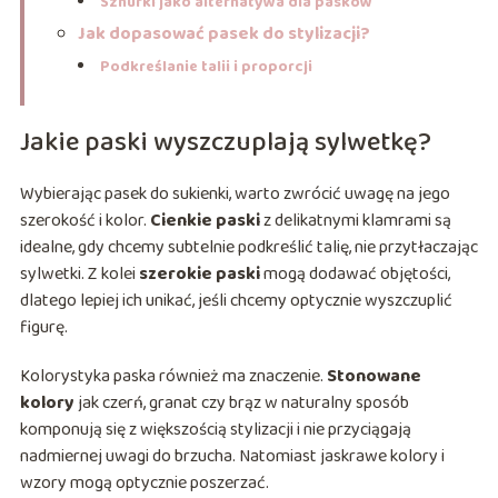
Sznurki jako alternatywa dla pasków
Jak dopasować pasek do stylizacji?
Podkreślanie talii i proporcji
Jakie paski wyszczuplają sylwetkę?
Wybierając pasek do sukienki, warto zwrócić uwagę na jego
szerokość i kolor.
Cienkie paski
z delikatnymi klamrami są
idealne, gdy chcemy subtelnie podkreślić talię, nie przytłaczając
sylwetki. Z kolei
szerokie paski
mogą dodawać objętości,
dlatego lepiej ich unikać, jeśli chcemy optycznie wyszczuplić
figurę.
Kolorystyka paska również ma znaczenie.
Stonowane
kolory
jak czerń, granat czy brąz w naturalny sposób
komponują się z większością stylizacji i nie przyciągają
nadmiernej uwagi do brzucha. Natomiast jaskrawe kolory i
wzory mogą optycznie poszerzać.