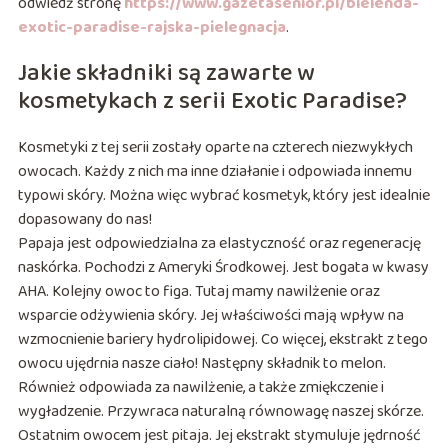
odwiedź stronę
https://www.gazetasenior.pl/bielenda-
exotic-paradise-rajska-pielegnacja
.
Jakie składniki są zawarte w
kosmetykach z serii Exotic Paradise?
Kosmetyki z tej serii zostały oparte na czterech niezwykłych
owocach. Każdy z nich ma inne działanie i odpowiada innemu
typowi skóry. Można więc wybrać kosmetyk, który jest idealnie
dopasowany do nas!
Papaja jest odpowiedzialna za elastyczność oraz regenerację
naskórka. Pochodzi z Ameryki Środkowej. Jest bogata w kwasy
AHA. Kolejny owoc to figa. Tutaj mamy nawilżenie oraz
wsparcie odżywienia skóry. Jej właściwości mają wpływ na
wzmocnienie bariery hydrolipidowej. Co więcej, ekstrakt z tego
owocu ujędrnia nasze ciało! Następny składnik to melon.
Również odpowiada za nawilżenie, a także zmiękczenie i
wygładzenie. Przywraca naturalną równowagę naszej skórze.
Ostatnim owocem jest pitaja. Jej ekstrakt stymuluje jędrność