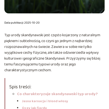
Data publikacji: 2025-10-20
Typ urody skandynawski jest często kojarzony z naturalnym
pięknem i subtelnością, co czyni go jednym z najbardziej
rozpoznawalnych na świecie. Zawiera w sobie nie tylko
wyjątkowe cechy fizyczne, ale także odzwierciedla wpływy
kulturowe i geograficzne Skandynawii. Przyjrzyjmy się bliżej
temu fascynującemu typowi urody oraz jego
charakterystycznym cechom.
Spis treści:
Co charakteryzuje skandynawski typ urody?
Jasna karnacja i blond włosy
Oczy jak fiordy