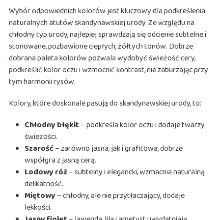
Wybór odpowiednich kolorów jest kluczowy dla podkreślenia
naturalnych atutów skandynawskiej urody. Ze względu na
chłodny typ urody, najlepiej sprawdzają się odcienie subtelne i
stonowane, pozbawione ciepłych, żółtych tonów. Dobrze
dobrana paleta kolorów pozwala wydobyć świeżość cery,
podkreślić kolor oczu i wzmocnić kontrast, nie zaburzając przy
tym harmonii rysów.
Kolory, które doskonale pasują do skandynawskiej urody, to:
Chłodny błękit
– podkreśla kolor oczu i dodaje twarzy
świeżości.
Szarość
– zarówno jasna, jak i grafitowa, dobrze
współgra z jasną cerą.
Lodowy róż
– subtelny i elegancki, wzmacnia naturalną
delikatność.
Miętowy
– chłodny, ale nie przytłaczający, dodaje
lekkości.
Jasny fiolet
– lawenda, lila i ametyst uwydatniają