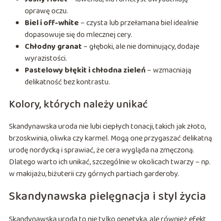
oprawę oczu.
Biel i off-white
– czysta lub przełamana biel idealnie
dopasowuje się do mlecznej cery.
Chłodny granat
– głęboki, ale nie dominujący, dodaje
wyrazistości.
Pastelowy błękit i chłodna zieleń
– wzmacniają
delikatność bez kontrastu.
Kolory, których należy unikać
Skandynawska uroda nie lubi ciepłych tonacji, takich jak złoto,
brzoskwinia, oliwka czy karmel. Mogą one przygaszać delikatną
urodę nordycką i sprawiać, że cera wygląda na zmęczoną.
Dlatego warto ich unikać, szczególnie w okolicach twarzy – np.
w makijażu, biżuterii czy górnych partiach garderoby.
Skandynawska pielęgnacja i styl życia
Skandynawska uroda to nie tylko genetyka, ale również efekt